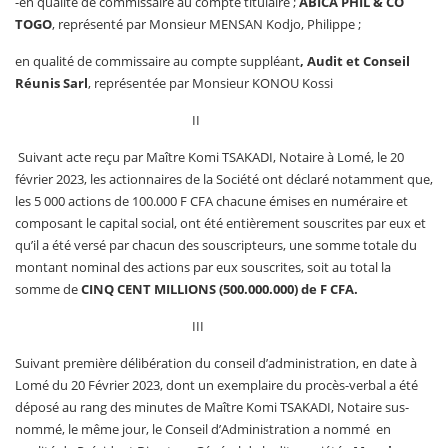
-en qualité de commissaire au compte titulaire ;
ABICA PHIL & CO
TOGO
, représenté par Monsieur MENSAN Kodjo, Philippe ;
en qualité de commissaire au compte suppléant
, Audit et Conseil
Réunis Sarl
, représentée par Monsieur KONOU Kossi
II
Suivant acte reçu par Maître Komi TSAKADI, Notaire à Lomé, le 20
février 2023, les actionnaires de la Société ont déclaré notamment que,
les 5 000 actions de 100.000 F CFA chacune émises en numéraire et
composant le capital social, ont été entièrement souscrites par eux et
qu’il a été versé par chacun des souscripteurs, une somme totale du
montant nominal des actions par eux souscrites, soit au total la
somme de
CINQ CENT MILLIONS (500.000.000) de F CFA.
III
Suivant première délibération du conseil d’administration, en date à
Lomé du 20 Février 2023, dont un exemplaire du procès-verbal a été
déposé au rang des minutes de Maître Komi TSAKADI, Notaire sus-
nommé, le même jour, le Conseil d’Administration a nommé
en