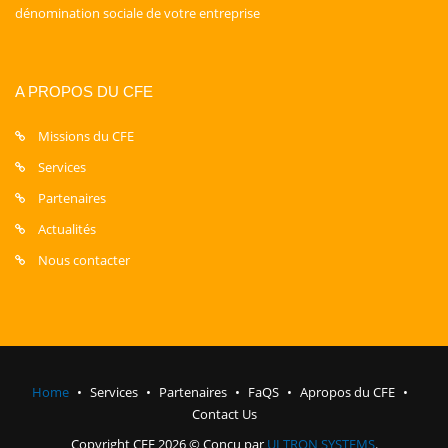
dénomination sociale de votre entreprise
A PROPOS DU CFE
Missions du CFE
Services
Partenaires
Actualités
Nous contacter
Home
Services
Partenaires
FaQS
Apropos du CFE
Contact Us
Copyright CFE 2026 © Conçu par
ULTRON SYSTEMS
.