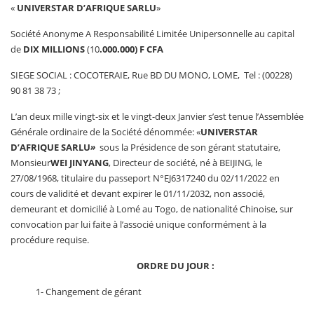
«
UNIVERSTAR D’AFRIQUE SARLU
»
Société Anonyme A Responsabilité Limitée Unipersonnelle au capital
de
DIX MILLIONS
(10
.000.000) F CFA
SIEGE SOCIAL : COCOTERAIE, Rue BD DU MONO, LOME, Tel : (00228)
90 81 38 73 ;
L’an deux mille vingt-six et le vingt-deux Janvier s’est tenue l’Assemblée
Générale ordinaire de la Société dénommée: «
UNIVERSTAR
D’AFRIQUE SARLU
»
sous la Présidence de son gérant statutaire,
Monsieur
WEI JINYANG
, Directeur de société, né à BEIJING, le
27/08/1968, titulaire du passeport N°EJ6317240 du 02/11/2022 en
cours de validité et devant expirer le 01/11/2032, non associé,
demeurant et domicilié à Lomé au Togo, de nationalité Chinoise, sur
convocation par lui faite à l’associé unique conformément à la
procédure requise.
ORDRE DU JOUR
:
1- Changement de gérant