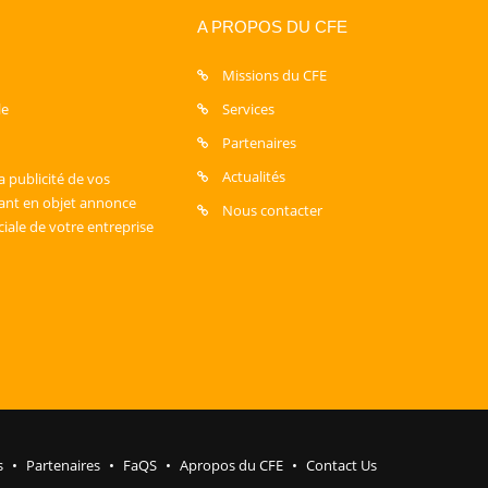
A PROPOS DU CFE
Missions du CFE
le
Services
Partenaires
Actualités
a publicité de vos
sant en objet annonce
Nous contacter
ciale de votre entreprise
s
Partenaires
FaQS
Apropos du CFE
Contact Us