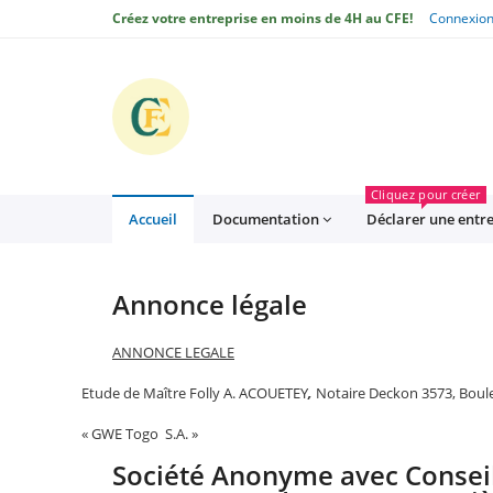
Créez votre entreprise en moins de 4H au CFE!
Connexio
CFE
Cliquez pour créer
Accueil
Documentation
Déclarer une entr
Annonce légale
ANNONCE LEGALE
Etude de Maître Folly A. ACOUETEY
,
Notaire Deckon 3573, Boul
« GWE Togo S.A. »
Société Anonyme avec Conseil