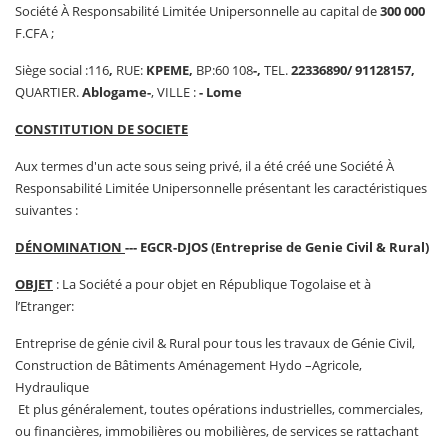
Société À Responsabilité Limitée Unipersonnelle au capital de
300 000
F.CFA ;
Siège social :116
,
RUE:
KPEME,
BP:60 108
-,
TEL.
22336890/ 91128157
,
QUARTIER.
Ablogame
-
, VILLE :
- Lome
CONSTITUTION DE SOCIETE
Aux termes d'un acte sous seing privé, il a été créé une Société À
Responsabilité Limitée Unipersonnelle présentant les caractéristiques
suivantes :
DÉNOMINATION
--- EGCR-DJOS (Entreprise de Genie Civil & Rural)
OBJET
: La Société a pour objet en République Togolaise et à
l’Etranger:
Entreprise de génie civil & Rural pour tous les travaux de Génie Civil,
Construction de Bâtiments Aménagement Hydo –Agricole,
Hydraulique
Et plus généralement, toutes opérations industrielles, commerciales,
ou financières, immobilières ou mobilières, de services se rattachant