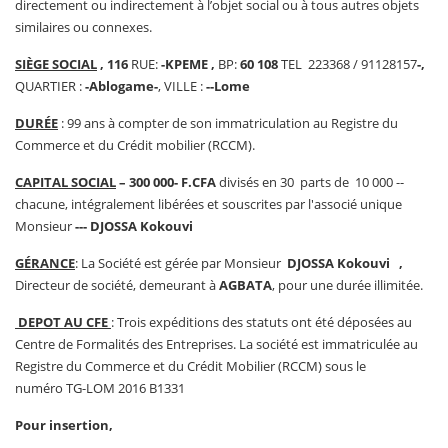
directement ou indirectement à l’objet social ou à tous autres objets
similaires ou connexes.
SIÈGE SOCIAL
, 116
RUE:
-KPEME ,
BP:
60 108
TEL 223368 / 91128157
-,
QUARTIER :
-Ablogame-
, VILLE :
--Lome
DURÉE
: 99 ans à compter de son immatriculation au Registre du
Commerce et du Crédit mobilier (RCCM).
CAPITAL SOCIAL
– 300 000- F.CFA
divisés en 30 parts de 10 000 --
chacune, intégralement libérées et souscrites par l'associé unique
Monsieur
--- DJOSSA Kokouvi
GÉRANCE
: La Société est gérée par Monsieur
DJOSSA Kokouvi ,
Directeur de société, demeurant à
AGBATA
, pour une durée illimitée.
DEPOT AU CFE
: Trois expéditions des statuts ont été déposées au
Centre de Formalités des Entreprises. La société est immatriculée au
Registre du Commerce et du Crédit Mobilier (RCCM) sous le
numéro TG-LOM 2016 B1331
Pour insertion,