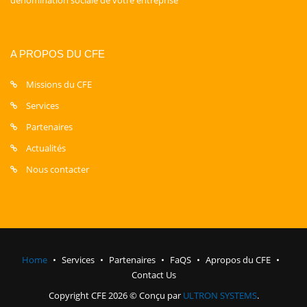
dénomination sociale de votre entreprise
A PROPOS DU CFE
Missions du CFE
Services
Partenaires
Actualités
Nous contacter
Home
Services
Partenaires
FaQS
Apropos du CFE
Contact Us
Copyright CFE 2026 © Conçu par
ULTRON SYSTEMS
.