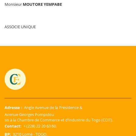
Monsieur
MOUTORE YEMPABE
ASSOCIE UNIQUE
Adresse :
Angle Avenue de la Présidence &
Avenue Georges Pompidou
sis à la Chambre de Commerce et d’Industrie du Togo (CCIT).
Contact:
+ (228) 22 20 63 60.
BP:
3210 Lomé - TOGO.