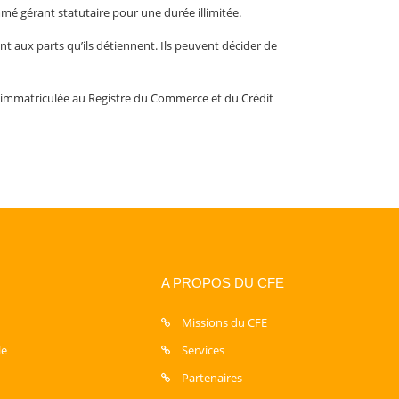
mé gérant statutaire pour une durée illimitée.
t aux parts qu’ils détiennent. Ils peuvent décider de
t immatriculée au Registre du Commerce et du Crédit
A PROPOS DU CFE
Missions du CFE
le
Services
Partenaires