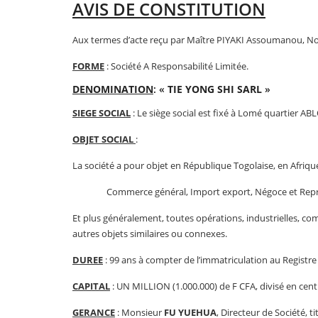
AVIS DE CONSTITUTION
Aux termes d’acte reçu par Maître PIYAKI Assoumanou, Notai
FORME
: Société A Responsabilité Limitée.
DENOMINATION
: «
TIE YONG SHI SARL
»
SIEGE SOCIAL
: Le siège social est fixé à Lomé quartier AB
OBJET SOCIAL
:
La société a pour objet en République Togolaise, en Afriqu
Commerce général, Import export, Négoce et Représen
Et plus généralement, toutes opérations, industrielles, com
autres objets similaires ou connexes.
DUREE
: 99 ans à compter de l’immatriculation au Registr
CAPITAL
: UN MILLION (1.000.000) de F CFA, divisé en cent 
GERANCE
: Monsieur
FU YUEHUA
, Directeur de Société, 