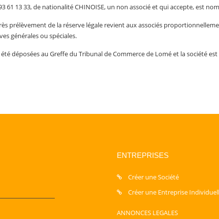
3 61 13 33, de nationalité CHINOISE, un non associé et qui accepte, est nom
rès prélèvement de la réserve légale revient aux associés proportionnellemen
es générales ou spéciales.
t été déposées au Greffe du Tribunal de Commerce de Lomé et la société es
ENTREPRISES
Créer une Société
Créer une Entreprise Individuel
ANNONCES LEGALES