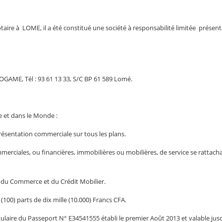
re à LOME, il a été constitué une société à responsabilité limitée présentan
LOGAME, Tél : 93 61 13 33, S/C BP 61 589 Lomé.
e et dans le Monde :
tation commerciale sur tous les plans.
merciales, ou financières, immobilières ou mobilières, de service se rattach
e du Commerce et du Crédit Mobilier.
(100) parts de dix mille (10.000) Francs CFA.
titulaire du Passeport N° E34541555 établi le premier Août 2013 et valable jusq