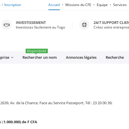
n
Inscription
Accueil
Missions du CFE
Equipe
Services
INVESTISSEMENT
24/7 SUPPORT CLIE
Investissez facilement au Togo
Créez votre entreprise
Disponibilté
eprise
Rechercher un nom
Annonces légales
Recherche
, Av. de la Chance, Face au Service Passeport, Tél : 23 20 00 39;
 (
1.000.000) de F CFA