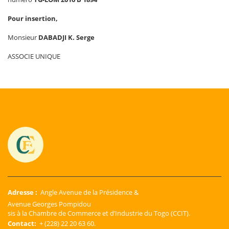
Pour insertion,
Monsieur
DABADJI K. Serge
ASSOCIE UNIQUE
Adresse :
Angle Avenue de la Présidence &
Avenue Georges Pompidou
sis à la Chambre de Commerce et d’Industrie du Togo (CCIT).
Contact:
+ (228) 22 20 63 60.