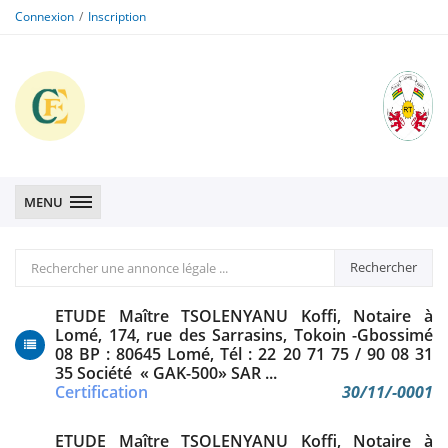
Connexion
Inscription
CFE
CFE
MENU
Rechercher
Rechercher
une
annonce
ETUDE Maître TSOLENYANU Koffi, Notaire à
légale
Lomé, 174, rue des Sarrasins, Tokoin -Gbossimé
08 BP : 80645 Lomé, Tél : 22 20 71 75 / 90 08 31
35 Société « GAK-500» SAR ...
Certification
30/11/-0001
ETUDE Maître TSOLENYANU Koffi, Notaire à