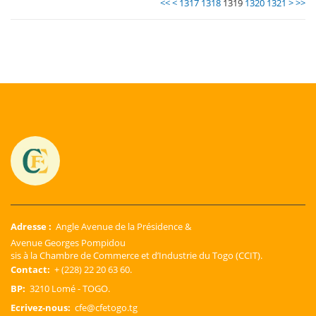
<<
<
1317
1318
1319
1320
1321
>
>>
Adresse :
Angle Avenue de la Présidence &
Avenue Georges Pompidou
sis à la Chambre de Commerce et d’Industrie du Togo (CCIT).
Contact:
+ (228) 22 20 63 60.
BP:
3210 Lomé - TOGO.
Ecrivez-nous:
cfe@cfetogo.tg