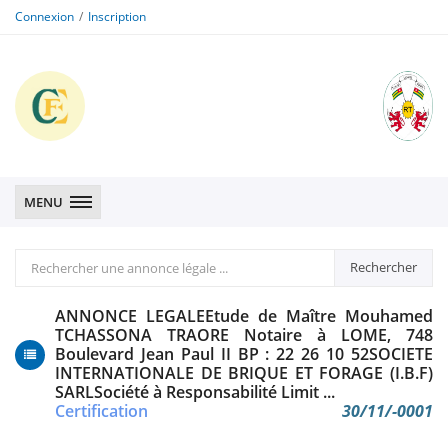
Connexion
Inscription
CFE
CFE
MENU
Rechercher
Rechercher
une
annonce
ANNONCE LEGALEEtude de Maître Mouhamed
légale
TCHASSONA TRAORE Notaire à LOME, 748
Boulevard Jean Paul II BP : 22 26 10 52SOCIETE
INTERNATIONALE DE BRIQUE ET FORAGE (I.B.F)
SARLSociété à Responsabilité Limit ...
Certification
30/11/-0001