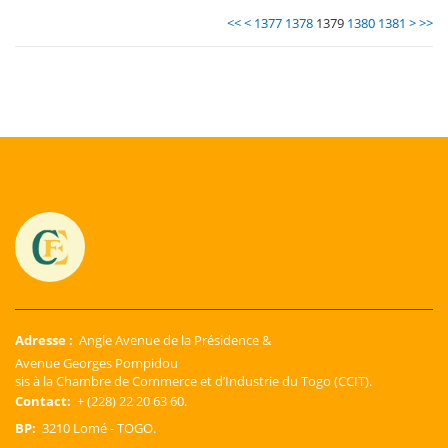
<<
<
1377
1378
1379
1380
1381
>
>>
Adresse :
Angle Avenue de la Présidence &
Avenue Georges Pompidou
sis à la Chambre de Commerce et d’Industrie du Togo (CCIT).
Contact:
+ (228) 22 20 63 60.
BP:
3210 Lomé - TOGO.