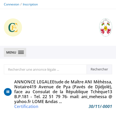
Connexion
Inscription
CFE
CFE
MENU
Rechercher
Rechercher
une
annonce
ANNONCE LEGALEEtude de Maître ANI Mèhèssa,
légale
Notaire419 Avenue de Pya (Pavés de Djidjolé),
face au Consulat de la République Tchèque13
B.P.181 - Tel. 22 51 79 76- mail: ani_mehessa @
yahoo.fr LOME &ndas ...
Certification
30/11/-0001