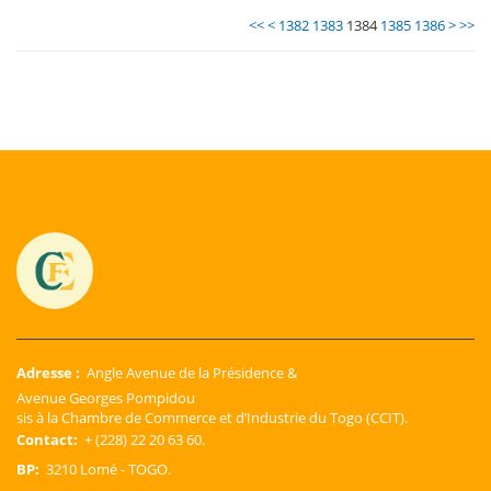
<<
<
1382
1383
1384
1385
1386
>
>>
Adresse :
Angle Avenue de la Présidence &
Avenue Georges Pompidou
sis à la Chambre de Commerce et d’Industrie du Togo (CCIT).
Contact:
+ (228) 22 20 63 60.
BP:
3210 Lomé - TOGO.